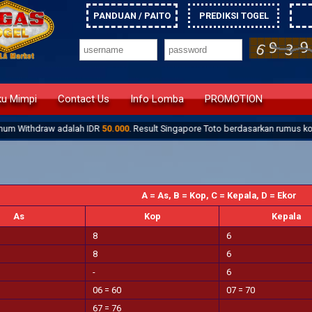
PANDUAN / PAITO
PREDIKSI TOGEL
ku Mimpi
Contact Us
Info Lomba
PROMOTION
m Withdraw adalah IDR
50.000
. Result Singapore Toto berdasarkan rumus konv
A = As, B = Kop, C = Kepala, D = Ekor
As
Kop
Kepala
8
6
8
6
-
6
06 = 60
07 = 70
67 = 76