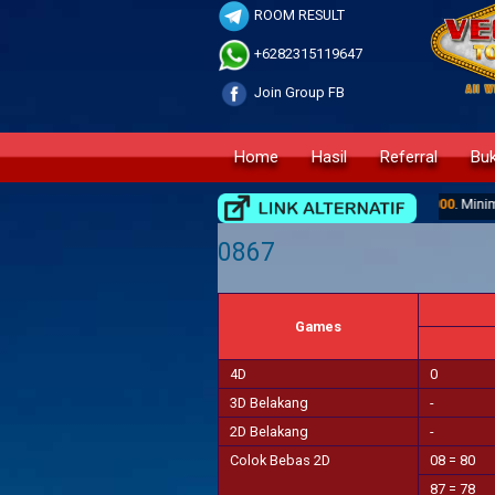
ROOM RESULT
+6282315119647
Join Group FB
Home
Hasil
Referral
Bu
Dear Member VegasTogel, Minimum Deposit adalah IDR
25.000
. Minimu
0867
Games
4D
0
3D Belakang
-
2D Belakang
-
Colok Bebas 2D
08 = 80
87 = 78