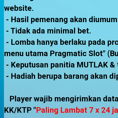
website.
- Hasil pemenang akan diumumka
- Tidak ada minimal bet.
- Lomba hanya berlaku pada pro
menu utama Pragmatic Slot" (
- Keputusan panitia MUTLAK & 
- Hadiah berupa barang akan di
Player wajib mengirimkan data 
KK/KTP
"
Paling Lambat 7 x 24 j