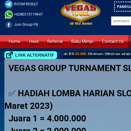
ROOM RESULT
PANDUA
+6282315119647
Join Group FB
Home
Hasil
Referral
Buku Mimpi
Contact Us
gasTogel, Minimum Deposit adalah IDR
25.000
. Minimum Withdraw adalah ID
VEGAS GROUP TURNAMENT SLO
✅
HADIAH LOMBA HARIAN SL
Maret 2023)
Juara 1 =
4.000.000