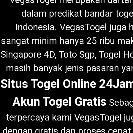
dalam predikat bandar togel
Indonesia. VegasTogel juga
sangat minim hanya 25 ribu ma
Singapore 4D, Toto Sgp, Togel H
masih banyak jenis pasaran ya
Situs Togel Online 24Ja
Akun Togel Gratis
Sebaga
terpercaya kami VegasTogel jug
dengan gratis dan proses cepat