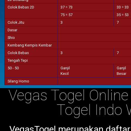
Colok Bebas 2D
37 = 73
33 = 33
75 = 57
35 = 53
Colok Jitu
3
7
Dasar
Shio
Kembang Kempis Kembar
Colok Bebas
3
7
Tengah Tepi
50 - 50
Ganjil
Ganjil
Kecil
Besar
Silang Homo
Vegas Togel Online
Togel Indo
VegasTogel merupakan daftar 