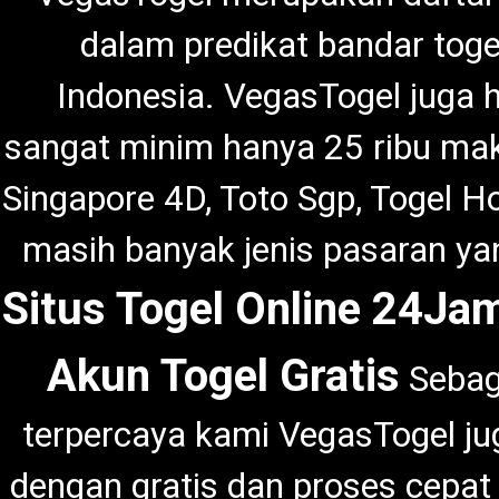
dalam predikat bandar togel
Indonesia. VegasTogel juga
sangat minim hanya 25 ribu ma
Singapore 4D, Toto Sgp, Togel H
masih banyak jenis pasaran ya
Situs Togel Online 24Ja
Akun Togel Gratis
Sebaga
terpercaya kami VegasTogel jug
dengan gratis dan proses cepat