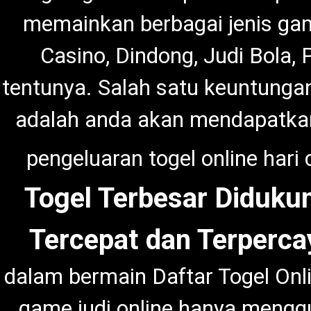
memainkan berbagai jenis game 
Casino, Dindong, Judi Bola,
tentunya. Salah satu keuntungan
adalah anda akan mendapatkan 
pengeluaran togel online hari
Togel Terbesar Didukun
Tercepat dan Terperca
dalam bermain Daftar Togel Onl
game judi online hanya menggu