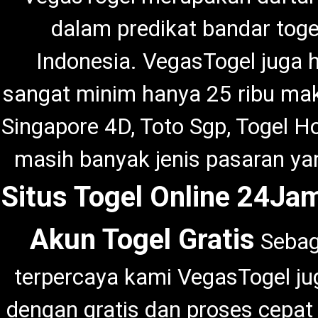
dalam predikat bandar togel
Indonesia. VegasTogel juga
sangat minim hanya 25 ribu ma
Singapore 4D, Toto Sgp, Togel H
masih banyak jenis pasaran ya
Situs Togel Online 24Ja
Akun Togel Gratis
Sebaga
terpercaya kami VegasTogel jug
dengan gratis dan proses cepat