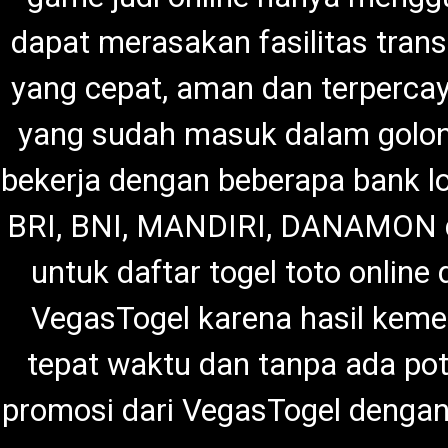
dapat merasakan fasilitas trans
yang cepat, aman dan terpercay
yang sudah masuk dalam golong
bekerja dengan beberapa bank lo
BRI, BNI, MANDIRI, DANAMON 
untuk daftar togel toto online
VegasTogel karena hasil keme
tepat waktu dan tanpa ada pot
promosi dari VegasTogel dengan 