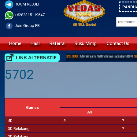
ROOM RESULT
PANDUA
+6282315119647
Join Group FB
Home
Hasil
Referral
Buku Mimpi
Contact Us
el, Minimum Deposit adalah IDR
25.000
. Minimum Withdraw adalah IDR
50.00
5702
Games
As
4D
5
7
3D Belakang
-
7
2D Belakang
-
-