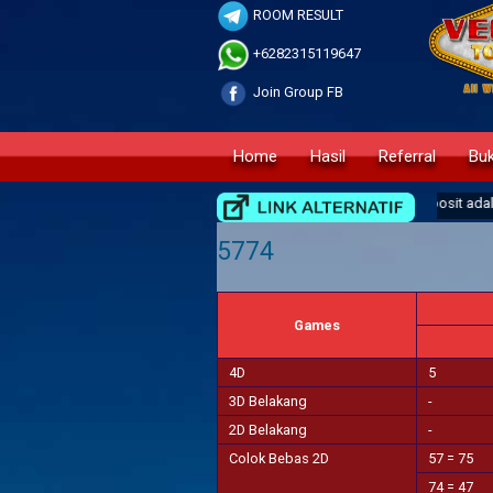
ROOM RESULT
+6282315119647
Join Group FB
Home
Hasil
Referral
Bu
Dear Member VegasTogel, Minimum Deposit adalah
5774
Games
4D
5
3D Belakang
-
2D Belakang
-
Colok Bebas 2D
57 = 75
74 = 47