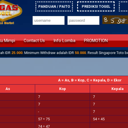
PANDUAN / PAITO
PREDIKSI TOGEL
ku Mimpi
Contact Us
Info Lomba
PROMOTION
 IDR
25.000
. Minimum Withdraw adalah IDR
50.000
. Result Singapore Toto ber
A = As, B = Kop, C = Kepala, D = Ekor
As
Kop
Kepala
7
7
7
7
-
7
57 = 75
54 = 45
74 = 47