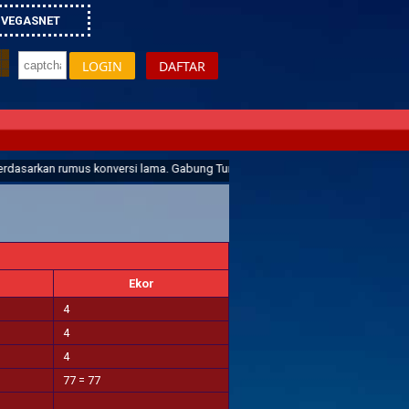
VEGASNET
LOGIN
DAFTAR
dasarkan rumus konversi lama. Gabung Turnamen Slot Gajian Heboh EKSKLUSIF 
Ekor
4
4
4
77 = 77