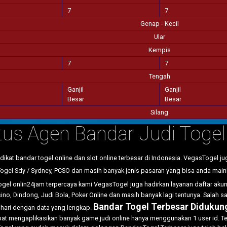
7
7
Genap - Kecil
Ular
Kempis
7
7
Tengah
Ganjil
Ganjil
Besar
Besar
Silang
itus Agen Bandar Judi Toge
ikat bandar togel online dan slot online terbesar di Indonesia. VegasTogel 
gel Sdy / Sydney, PCSO dan masih banyak jenis pasaran yang bisa anda main
togel onlin24jam terpercaya kami VegasTogel juga hadirkan layanan daftar aku
asino, Dindong, Judi Bola, Poker Online dan masih banyak lagi tentunya. Salah
Bandar Togel Terbesar Didukung
 hari dengan data yang lengkap.
t mengaplikasikan banyak game judi online hanya menggunakan 1 user id. Ten