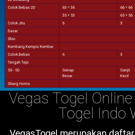
Colok Bebas 2D
63 = 36
66 = 66
35 = 53
65 = 56
Colok Jitu
6
3
Dasar
Shio
Kembang Kempis Kembar
Colok Bebas
6
3
Tengah Tepi
50 - 50
Genap
Ganjil
Besar
Kecil
Silang Homo
Vegas Togel Online
Togel Indo
VegasTogel merupakan daftar 