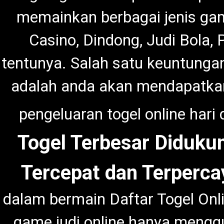
memainkan berbagai jenis game 
Casino, Dindong, Judi Bola,
tentunya. Salah satu keuntungan
adalah anda akan mendapatkan 
pengeluaran togel online hari
Togel Terbesar Didukun
Tercepat dan Terperca
dalam bermain Daftar Togel Onl
game judi online hanya menggu