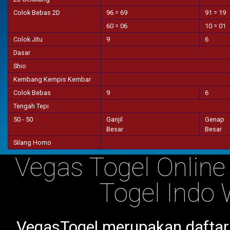
Colok Bebas 2D
96 = 69
91 = 19
60 = 06
10 = 01
Colok Jitu
9
6
Dasar
Shio
Kembang Kempis Kembar
Colok Bebas
9
6
Tengah Tepi
50 - 50
Ganjil
Genap
Besar
Besar
Silang Homo
Vegas Togel Online
Togel Indo
VegasTogel merupakan daftar 