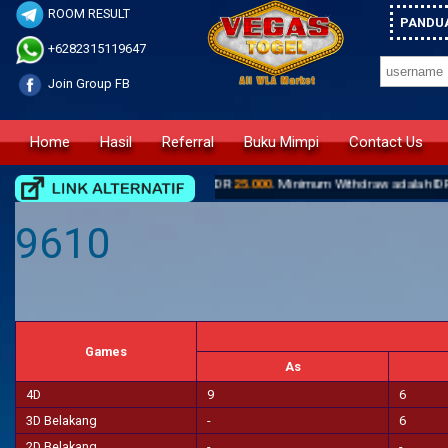
ROOM RESULT
PANDUA
+6282315119647
Join Group FB
Home
Hasil
Referral
Buku Mimpi
Contact Us
Togel, Minimum Deposit adalah IDR
25.000
. Minimum Withdraw adalah IDR
50
9610
Games
As
4D
9
6
3D Belakang
-
6
2D Belakang
-
-