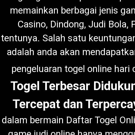
memainkan berbagai jenis game 
Casino, Dindong, Judi Bola,
tentunya. Salah satu keuntungan
adalah anda akan mendapatkan 
pengeluaran togel online hari
Togel Terbesar Didukun
Tercepat dan Terperca
dalam bermain Daftar Togel Onl
game judi online hanya menggu