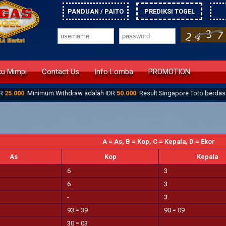
PANDUAN / PAITO
PREDIKSI TOGEL
ku Mimpi
Contact Us
Info Lomba
PROMOTION
5.000
. Minimum Withdraw adalah IDR
50.000
. Result Singapore Toto berdasar
A = As, B = Kop, C = Kepala, D = Ekor
As
Kop
Kepala
6
3
6
3
-
3
93 = 39
90 = 09
30 = 03